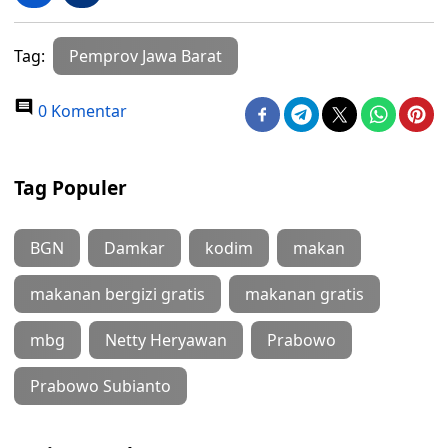
Tag:
Pemprov Jawa Barat
0 Komentar
Tag Populer
BGN
Damkar
kodim
makan
makanan bergizi gratis
makanan gratis
mbg
Netty Heryawan
Prabowo
Prabowo Subianto