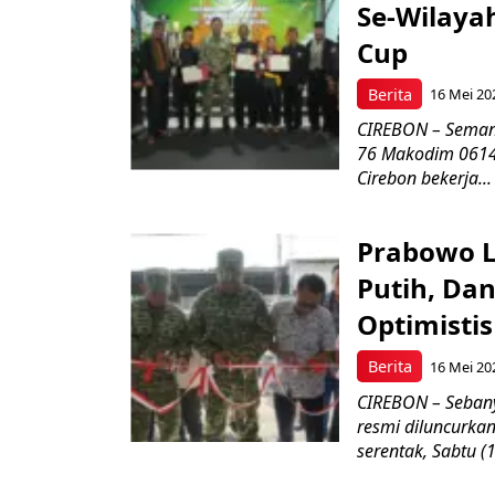
Se-Wilayah
Cup
Berita
16 Mei 20
CIREBON – Semang
76 Makodim 0614/
Cirebon bekerja...
Prabowo L
Putih, Da
Optimistis
Berita
16 Mei 20
CIREBON – Sebany
resmi diluncurka
serentak, Sabtu (