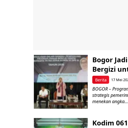
Bogor Jad
Bergizi u
Berita
17 Mei 20
BOGOR – Program 
strategis pemerin
menekan angka...
Kodim 061