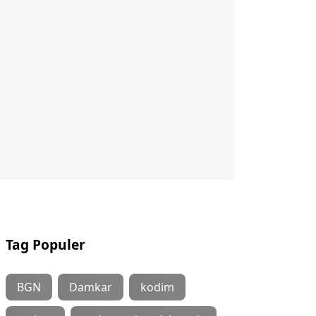
Tag Populer
BGN
Damkar
kodim