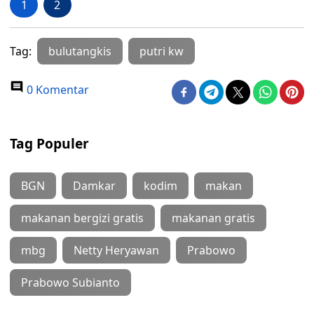
1
2
Tag:
bulutangkis
putri kw
0 Komentar
Tag Populer
BGN
Damkar
kodim
makan
makanan bergizi gratis
makanan gratis
mbg
Netty Heryawan
Prabowo
Prabowo Subianto