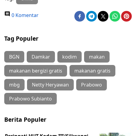
0 Komentar
Tag Populer
BGN
Damkar
kodim
makan
makanan bergizi gratis
makanan gratis
mbg
Netty Heryawan
Prabowo
Prabowo Subianto
Berita Populer