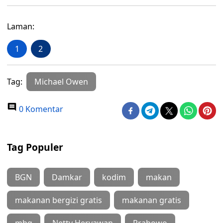
Laman:
1
2
Tag:
Michael Owen
0 Komentar
Tag Populer
BGN
Damkar
kodim
makan
makanan bergizi gratis
makanan gratis