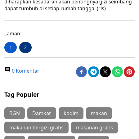
diharapkan kesadaran akan pentingnya gizi seimbang
dapat tumbuh di setiap rumah tangga. (rls)
Laman:
1
2
0 Komentar
Tag Populer
BGN
Damkar
kodim
makan
makanan bergizi gratis
makanan gratis