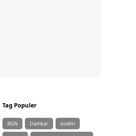
Tag Populer
BGN
Damkar
kodim