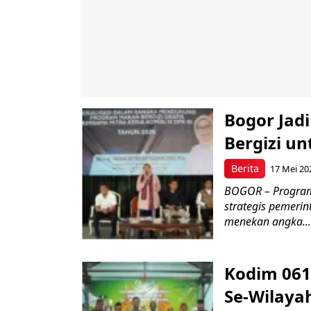
Bogor Jad
Bergizi u
Berita
17 Mei 20
BOGOR – Program 
strategis pemerin
menekan angka...
Kodim 061
Se-Wilayah