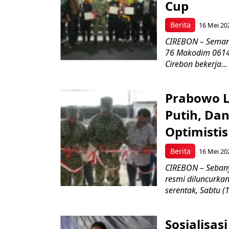
Cup
Berita
16 Mei 20
CIREBON – Semang
76 Makodim 0614/
Cirebon bekerja...
Prabowo L
Putih, Da
Optimistis
Berita
16 Mei 20
CIREBON – Sebany
resmi diluncurka
serentak, Sabtu (
Sosialisa