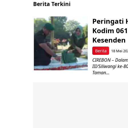
Berita Terkini
Peringati 
Kodim 061
Kesenden
Berita
18 Mei 20
CIREBON – Dalam
III/Siliwangi ke
Taman...