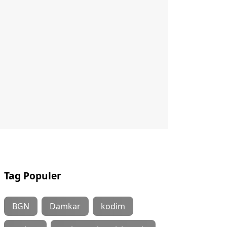
Tag Populer
BGN
Damkar
kodim