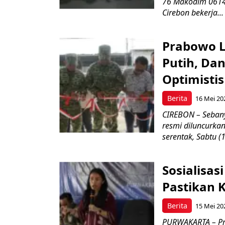
76 Makodim 0614/
Cirebon bekerja...
Prabowo L
Putih, Da
Optimistis
Berita
16 Mei 20
CIREBON – Sebany
resmi diluncurka
serentak, Sabtu (
Sosialisa
Pastikan 
Berita
15 Mei 20
PURWAKARTA – Pro