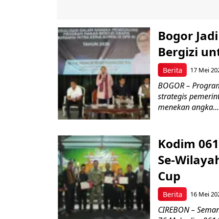
Bogor Jad
Bergizi u
Berita
17 Mei 20
BOGOR – Program 
strategis pemerin
menekan angka...
Kodim 061
Se-Wilayah
Cup
Berita
16 Mei 20
CIREBON – Semang