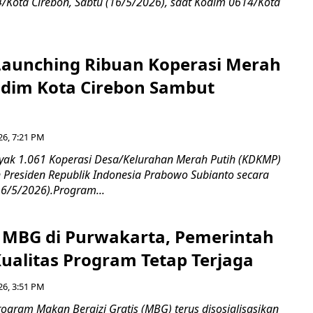
Kota Cirebon, Sabtu (16/5/2026), saat Kodim 0614/Kota
aunching Ribuan Koperasi Merah
ndim Kota Cirebon Sambut
26, 7:21 PM
ak 1.061 Koperasi Desa/Kelurahan Merah Putih (KDKMP)
n Presiden Republik Indonesia Prabowo Subianto secara
16/5/2026).Program...
si MBG di Purwakarta, Pemerintah
Kualitas Program Tetap Terjaga
26, 3:51 PM
gram Makan Bergizi Gratis (MBG) terus disosialisasikan