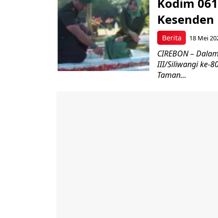
Kodim 061
Kesenden
Berita
18 Mei 20
CIREBON – Dalam
III/Siliwangi ke
Taman...