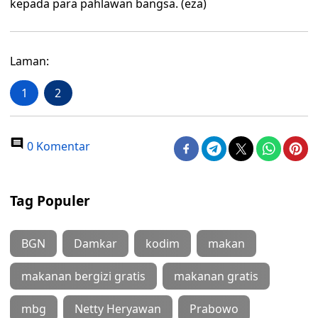
kepada para pahlawan bangsa. (eza)
Laman:
1
2
0 Komentar
Tag Populer
BGN
Damkar
kodim
makan
makanan bergizi gratis
makanan gratis
mbg
Netty Heryawan
Prabowo