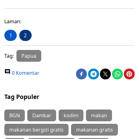
Laman:
1
2
Tag:
Papua
0 Komentar
Tag Populer
BGN
Damkar
kodim
makan
makanan bergizi gratis
makanan gratis