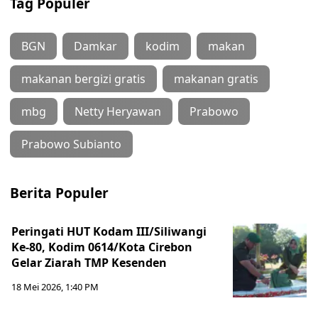
Tag Populer
BGN
Damkar
kodim
makan
makanan bergizi gratis
makanan gratis
mbg
Netty Heryawan
Prabowo
Prabowo Subianto
Berita Populer
Peringati HUT Kodam III/Siliwangi
Ke-80, Kodim 0614/Kota Cirebon
Gelar Ziarah TMP Kesenden
18 Mei 2026, 1:40 PM