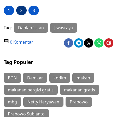
1
2
3
Tag:
Dahlan Iskan
Jiwasraya
0 Komentar
Tag Populer
BGN
Damkar
kodim
makan
makanan bergizi gratis
makanan gratis
mbg
Netty Heryawan
Prabowo
Prabowo Subianto