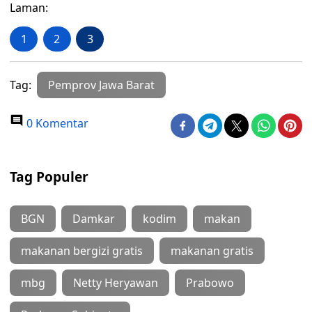
Laman:
1
2
3
Tag:
Pemprov Jawa Barat
0 Komentar
Tag Populer
BGN
Damkar
kodim
makan
makanan bergizi gratis
makanan gratis
mbg
Netty Heryawan
Prabowo