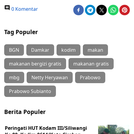
0 Komentar
Tag Populer
BGN
Damkar
kodim
makan
makanan bergizi gratis
makanan gratis
mbg
Netty Heryawan
Prabowo
Prabowo Subianto
Berita Populer
Peringati HUT Kodam III/Siliwangi