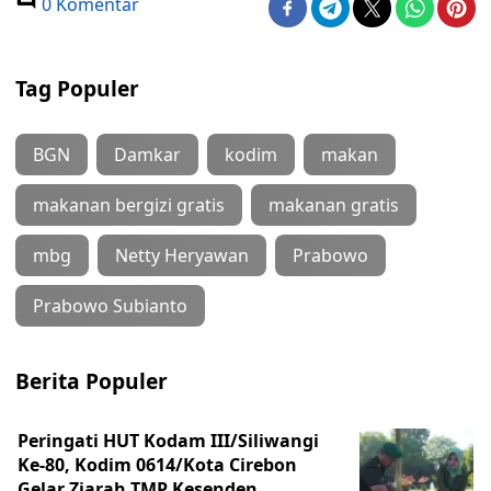
0 Komentar
Tag Populer
BGN
Damkar
kodim
makan
makanan bergizi gratis
makanan gratis
mbg
Netty Heryawan
Prabowo
Prabowo Subianto
Berita Populer
Peringati HUT Kodam III/Siliwangi
Ke-80, Kodim 0614/Kota Cirebon
Gelar Ziarah TMP Kesenden