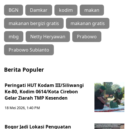
BGN
Damkar
kodim
makan
makanan bergizi gratis
makanan gratis
mbg
Netty Heryawan
Prabowo
Prabowo Subianto
Berita Populer
Peringati HUT Kodam III/Siliwangi
Ke-80, Kodim 0614/Kota Cirebon
Gelar Ziarah TMP Kesenden
18 Mei 2026, 1:40 PM
Bogor Jadi Lokasi Penguatan