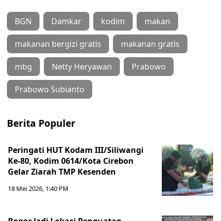
BGN
Damkar
kodim
makan
makanan bergizi gratis
makanan gratis
mbg
Netty Heryawan
Prabowo
Prabowo Subianto
Berita Populer
Peringati HUT Kodam III/Siliwangi
Ke-80, Kodim 0614/Kota Cirebon
Gelar Ziarah TMP Kesenden
18 Mei 2026, 1:40 PM