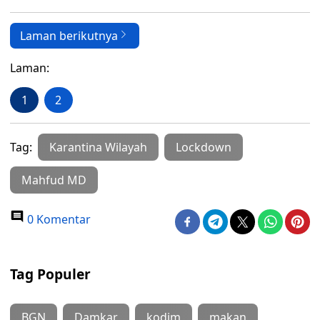
Laman berikutnya
Laman:
1
2
Tag:
Karantina Wilayah
Lockdown
Mahfud MD
0 Komentar
Tag Populer
BGN
Damkar
kodim
makan