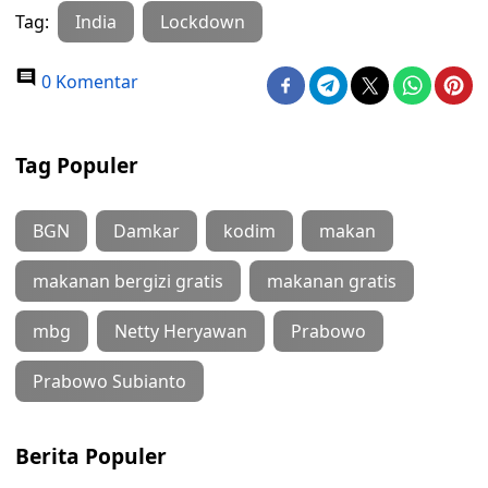
Tag:
India
Lockdown
0 Komentar
Tag Populer
BGN
Damkar
kodim
makan
makanan bergizi gratis
makanan gratis
mbg
Netty Heryawan
Prabowo
Prabowo Subianto
Berita Populer