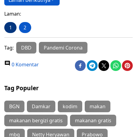
Laman berikutnya
Laman:
1
2
Tag:
DBD
Pandemi Corona
0 Komentar
Tag Populer
BGN
Damkar
kodim
makan
makanan bergizi gratis
makanan gratis
mbg
Netty Heryawan
Prabowo