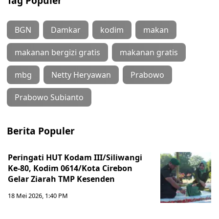
Tag Populer
BGN
Damkar
kodim
makan
makanan bergizi gratis
makanan gratis
mbg
Netty Heryawan
Prabowo
Prabowo Subianto
Berita Populer
Peringati HUT Kodam III/Siliwangi
Ke-80, Kodim 0614/Kota Cirebon
Gelar Ziarah TMP Kesenden
18 Mei 2026, 1:40 PM