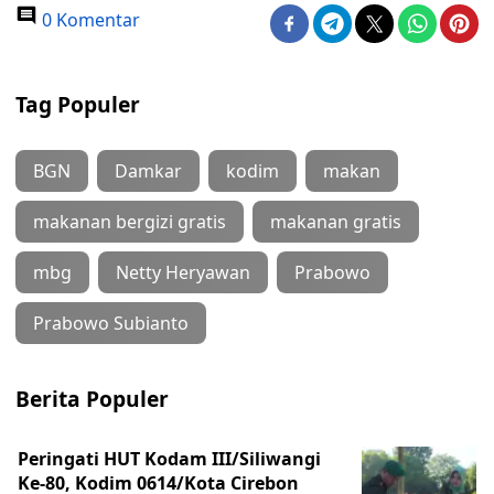
0 Komentar
Tag Populer
BGN
Damkar
kodim
makan
makanan bergizi gratis
makanan gratis
mbg
Netty Heryawan
Prabowo
Prabowo Subianto
Berita Populer
Peringati HUT Kodam III/Siliwangi
Ke-80, Kodim 0614/Kota Cirebon