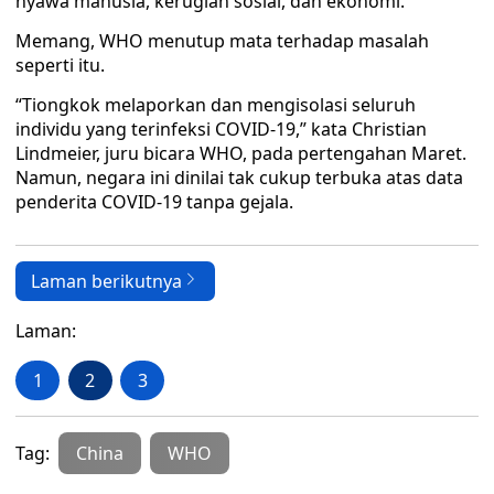
nyawa manusia, kerugian sosial, dan ekonomi.”
Memang, WHO menutup mata terhadap masalah
seperti itu.
“Tiongkok melaporkan dan mengisolasi seluruh
individu yang terinfeksi COVID-19,” kata Christian
Lindmeier, juru bicara WHO, pada pertengahan Maret.
Namun, negara ini dinilai tak cukup terbuka atas data
penderita COVID-19 tanpa gejala.
Laman berikutnya
Laman:
1
2
3
Tag:
China
WHO