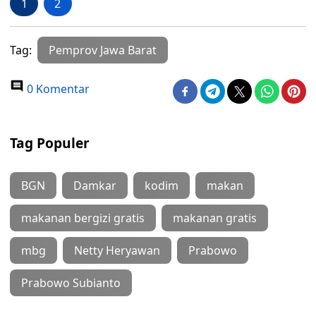
1
2
Tag:
Pemprov Jawa Barat
0 Komentar
Tag Populer
BGN
Damkar
kodim
makan
makanan bergizi gratis
makanan gratis
mbg
Netty Heryawan
Prabowo
Prabowo Subianto