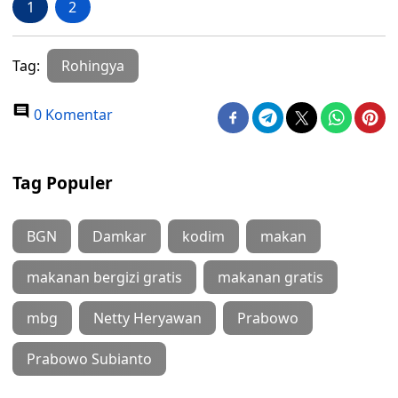
1
2
Tag:
Rohingya
0 Komentar
Tag Populer
BGN
Damkar
kodim
makan
makanan bergizi gratis
makanan gratis
mbg
Netty Heryawan
Prabowo
Prabowo Subianto