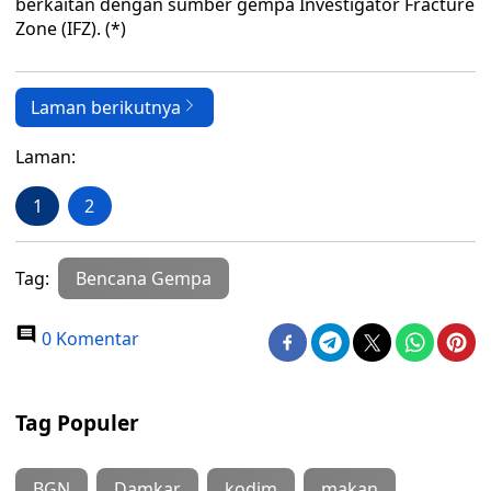
berkaitan dengan sumber gempa Investigator Fracture
Zone (IFZ). (*)
Laman berikutnya
Laman:
1
2
Tag:
Bencana Gempa
0 Komentar
Tag Populer
BGN
Damkar
kodim
makan