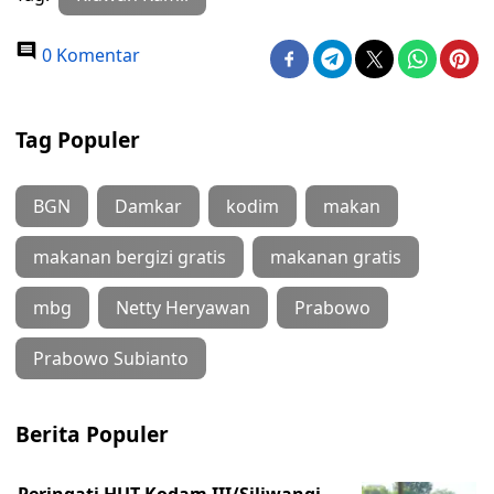
0 Komentar
Tag Populer
BGN
Damkar
kodim
makan
makanan bergizi gratis
makanan gratis
mbg
Netty Heryawan
Prabowo
Prabowo Subianto
Berita Populer