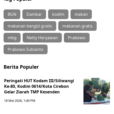
BGN
Damkar
kodim
makan
makanan bergizi gratis
makanan gratis
mbg
Netty Heryawan
Prabowo
Prabowo Subianto
Berita Populer
Peringati HUT Kodam III/Siliwangi
Ke-80, Kodim 0614/Kota Cirebon
Gelar Ziarah TMP Kesenden
18 Mei 2026, 1:40 PM