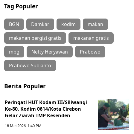
Tag Populer
BGN
Damkar
kodim
makan
makanan bergizi gratis
makanan gratis
mbg
Netty Heryawan
Prabowo
Prabowo Subianto
Berita Populer
Peringati HUT Kodam III/Siliwangi
Ke-80, Kodim 0614/Kota Cirebon
Gelar Ziarah TMP Kesenden
18 Mei 2026, 1:40 PM