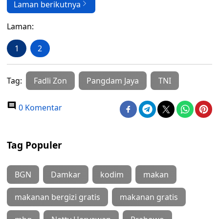
Laman berikutnya
Laman:
1
2
Tag:
Fadli Zon
Pangdam Jaya
TNI
0 Komentar
Tag Populer
BGN
Damkar
kodim
makan
makanan bergizi gratis
makanan gratis