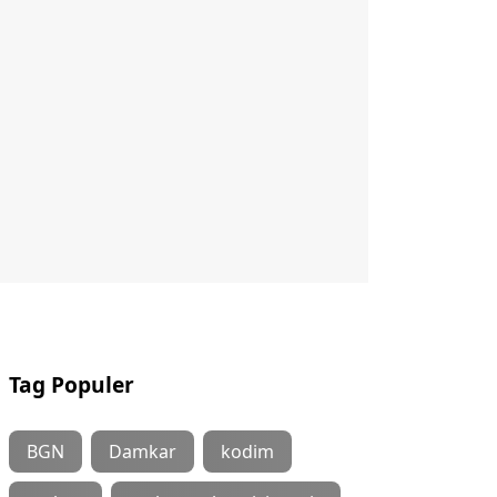
Tag Populer
BGN
Damkar
kodim