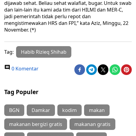
dijawab sehat. Beliau sehat walafiat, bugar. Untuk swab
dan lain-lain itu kami ada tim dari HILMI dan MER-C,
jadi pemerintah tidak perlu repot dan
mengistimewakan HRS dan FPI,” kata Aziz, Minggu, 22
November. (*)
Tag:
Habib Rizieq Shihab
0 Komentar
Tag Populer
BGN
Damkar
kodim
makan
makanan bergizi gratis
makanan gratis