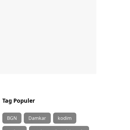
Tag Populer
BGN
Damkar
kodim