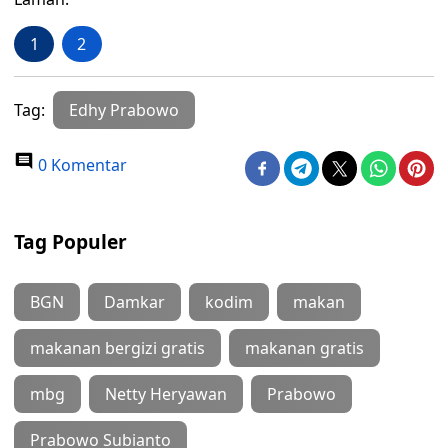
1
2
Tag:
Edhy Prabowo
0 Komentar
Tag Populer
BGN
Damkar
kodim
makan
makanan bergizi gratis
makanan gratis
mbg
Netty Heryawan
Prabowo
Prabowo Subianto