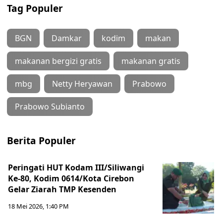
Tag Populer
BGN
Damkar
kodim
makan
makanan bergizi gratis
makanan gratis
mbg
Netty Heryawan
Prabowo
Prabowo Subianto
Berita Populer
Peringati HUT Kodam III/Siliwangi
Ke-80, Kodim 0614/Kota Cirebon
Gelar Ziarah TMP Kesenden
18 Mei 2026, 1:40 PM