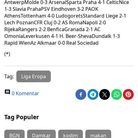
AntwerpMolde 0-3 ArsenalSparta Praha 4-1 CelticNice
1-3 Slavia PrahaPSV Eindhoven 3-2 PAOK
AthensTottenham 4-0 LudogoretsStandard Liege 2-1
Lech PoznanCFR Cluj 0-2 AS RomaNapoli 2-0
RijekaRangers 2-2 BenficaGranada 2-1 AC
OmoniaLeverkusen 4-1 H. Beer-ShevaDundalk 1-3
Rapid WienAz Alkmaar 0-0 Real Sociedad
(*)
Tag:
Liga Eropa
0 Komentar
Tag Populer
BGN
Damkar
kodim
makan