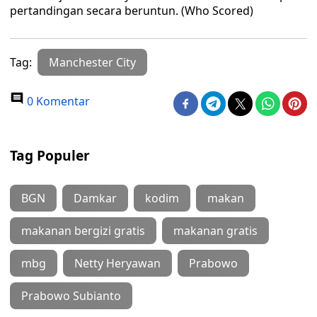
pertandingan secara beruntun. (Who Scored)
Tag:
Manchester City
0 Komentar
Tag Populer
BGN
Damkar
kodim
makan
makanan bergizi gratis
makanan gratis
mbg
Netty Heryawan
Prabowo
Prabowo Subianto