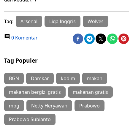
Tag:
Arsenal
Liga Inggris
Wolves
0 Komentar
Tag Populer
BGN
Damkar
kodim
makan
makanan bergizi gratis
makanan gratis
mbg
Netty Heryawan
Prabowo
Prabowo Subianto