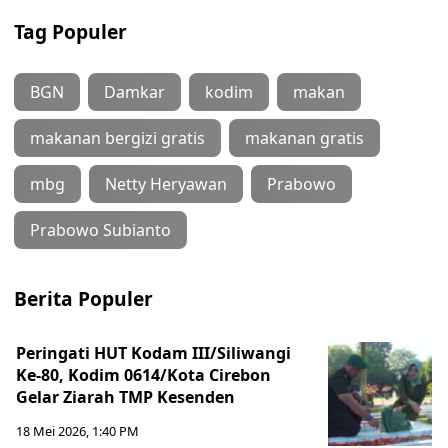
Tag Populer
BGN
Damkar
kodim
makan
makanan bergizi gratis
makanan gratis
mbg
Netty Heryawan
Prabowo
Prabowo Subianto
Berita Populer
Peringati HUT Kodam III/Siliwangi
Ke-80, Kodim 0614/Kota Cirebon
Gelar Ziarah TMP Kesenden
18 Mei 2026, 1:40 PM