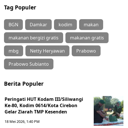
Tag Populer
BGN
Damkar
kodim
makan
makanan bergizi gratis
makanan gratis
mbg
Netty Heryawan
Prabowo
Prabowo Subianto
Berita Populer
Peringati HUT Kodam III/Siliwangi
Ke-80, Kodim 0614/Kota Cirebon
Gelar Ziarah TMP Kesenden
18 Mei 2026, 1:40 PM