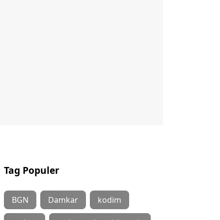
Tag Populer
BGN
Damkar
kodim