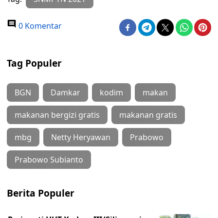
0 Komentar
Tag Populer
BGN
Damkar
kodim
makan
makanan bergizi gratis
makanan gratis
mbg
Netty Heryawan
Prabowo
Prabowo Subianto
Berita Populer