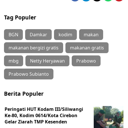
Tag Populer
BGN
Damkar
kodim
makan
makanan bergizi gratis
makanan gratis
mbg
Netty Heryawan
Prabowo
Prabowo Subianto
Berita Populer
Peringati HUT Kodam III/Siliwangi
Ke-80, Kodim 0614/Kota Cirebon
Gelar Ziarah TMP Kesenden