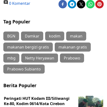
0 Komentar
Tag Populer
BGN
Damkar
kodim
makan
makanan bergizi gratis
makanan gratis
mbg
Netty Heryawan
Prabowo
Prabowo Subianto
Berita Populer
Peringati HUT Kodam III/Siliwangi
Ke-80, Kodim 0614/Kota Cirebon