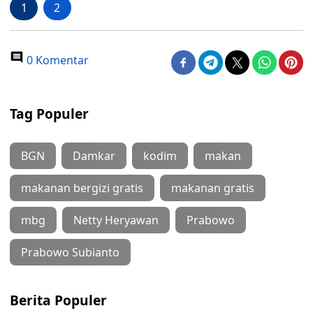
1
2
0 Komentar
Tag Populer
BGN
Damkar
kodim
makan
makanan bergizi gratis
makanan gratis
mbg
Netty Heryawan
Prabowo
Prabowo Subianto
Berita Populer