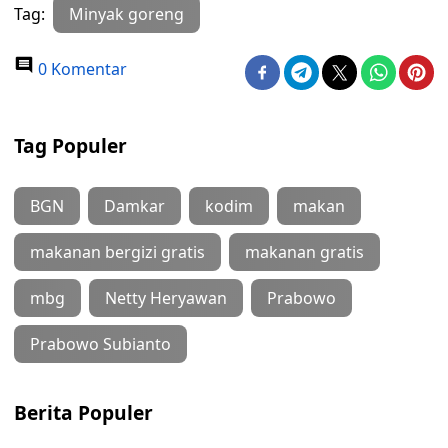
Tag:
Minyak goreng
0 Komentar
Tag Populer
BGN
Damkar
kodim
makan
makanan bergizi gratis
makanan gratis
mbg
Netty Heryawan
Prabowo
Prabowo Subianto
Berita Populer