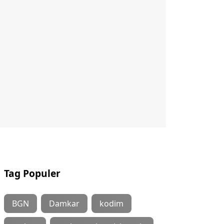
Tag Populer
BGN
Damkar
kodim