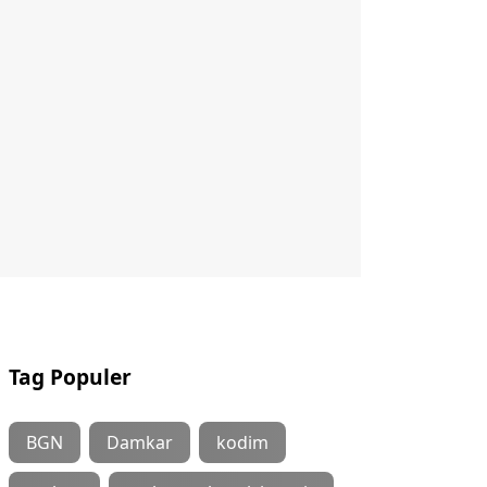
Tag Populer
BGN
Damkar
kodim