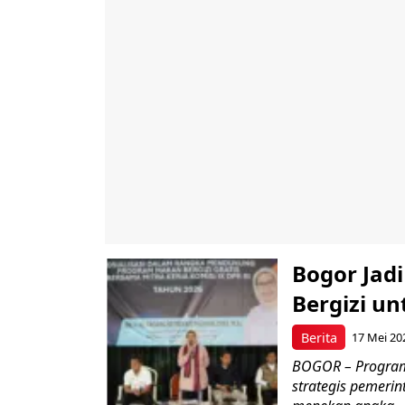
Bogor Jad
Bergizi u
Berita
17 Mei 20
BOGOR – Program 
strategis pemerin