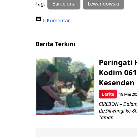
Tag:
Barcelona
Lewandowski
0 Komentar
Berita Terkini
Peringati 
Kodim 061
Kesenden
Berita
18 Mei 20
CIREBON – Dalam
III/Siliwangi ke
Taman...