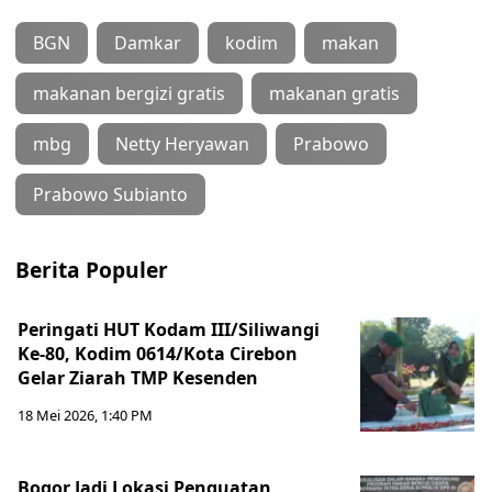
BGN
Damkar
kodim
makan
makanan bergizi gratis
makanan gratis
mbg
Netty Heryawan
Prabowo
Prabowo Subianto
Berita Populer
Peringati HUT Kodam III/Siliwangi
Ke-80, Kodim 0614/Kota Cirebon
Gelar Ziarah TMP Kesenden
18 Mei 2026, 1:40 PM
Bogor Jadi Lokasi Penguatan