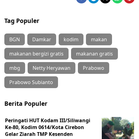
Tag Populer
BGN
Damkar
kodim
makan
makanan bergizi gratis
makanan gratis
mbg
Netty Heryawan
Prabowo
Prabowo Subianto
Berita Populer
Peringati HUT Kodam III/Siliwangi
Ke-80, Kodim 0614/Kota Cirebon
Gelar Ziarah TMP Kesenden