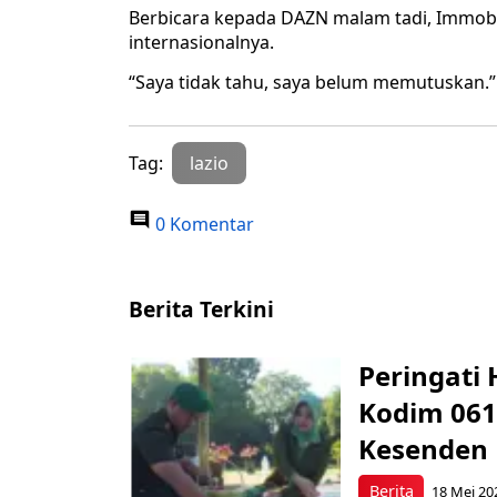
Berbicara kepada DAZN malam tadi, Immobil
internasionalnya.
“Saya tidak tahu, saya belum memutuskan.”
Tag:
lazio
0 Komentar
Berita Terkini
Peringati 
Kodim 061
Kesenden
Berita
18 Mei 20