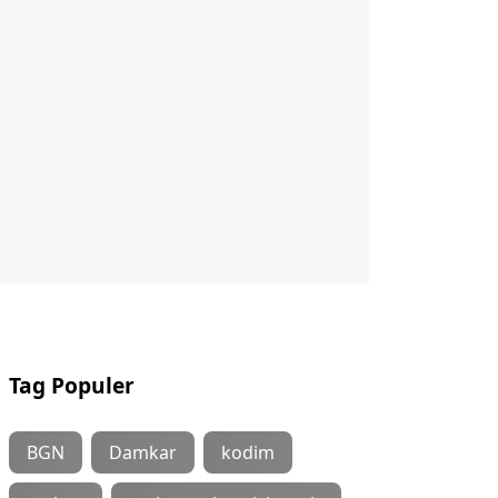
Tag Populer
BGN
Damkar
kodim